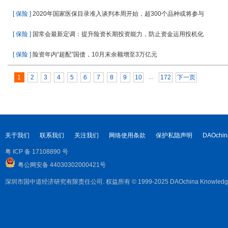
[ 保险 ]
2020年国家医保目录准入谈判本周开始，超300个品种或将参与
[ 保险 ]
国常会最新定调：提升险资长期投资能力，防止资金运用投机化
[ 保险 ]
险资年内“超配”国债，10月末余额增至3万亿元
...
1
2
3
4
5
6
7
8
9
10
172
下一页
关于我们
联系我们
关注我们
网络使用条款
保护私隐声明
DAOchin
粤 ICP 备 17108890 号
粤公网安备 44030302000421号
深圳市国中道经济研究有限责任公司. 权益所有 © 1999-2025 DAOchina Knowledge Corpora