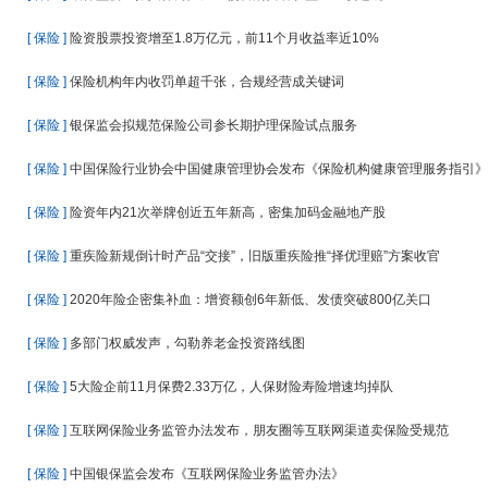
[ 保险 ]
险资股票投资增至1.8万亿元，前11个月收益率近10%
[ 保险 ]
保险机构年内收罚单超千张，合规经营成关键词
[ 保险 ]
银保监会拟规范保险公司参长期护理保险试点服务
[ 保险 ]
中国保险行业协会中国健康管理协会发布《保险机构健康管理服务指引》
[ 保险 ]
险资年内21次举牌创近五年新高，密集加码金融地产股
[ 保险 ]
重疾险新规倒计时产品“交接”，旧版重疾险推“择优理赔”方案收官
[ 保险 ]
2020年险企密集补血：增资额创6年新低、发债突破800亿关口
[ 保险 ]
多部门权威发声，勾勒养老金投资路线图
[ 保险 ]
5大险企前11月保费2.33万亿，人保财险寿险增速均掉队
[ 保险 ]
互联网保险业务监管办法发布，朋友圈等互联网渠道卖保险受规范
[ 保险 ]
中国银保监会发布《互联网保险业务监管办法》