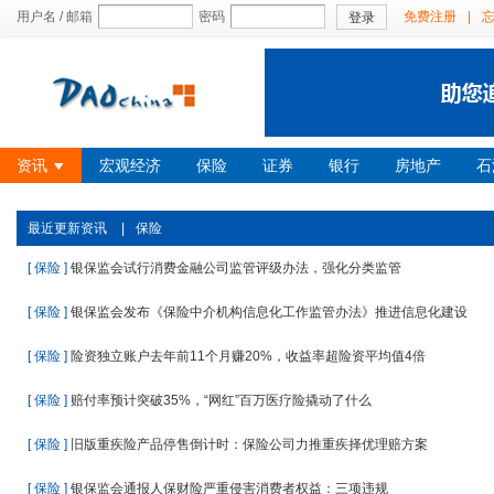
用户名 / 邮箱
密码
免费注册
|
登录
资讯
宏观经济
保险
证券
银行
房地产
石
最近更新资讯
|
保险
[ 保险 ]
银保监会试行消费金融公司监管评级办法，强化分类监管
[ 保险 ]
银保监会发布《保险中介机构信息化工作监管办法》推进信息化建设
[ 保险 ]
险资独立账户去年前11个月赚20%，收益率超险资平均值4倍
[ 保险 ]
赔付率预计突破35%，“网红”百万医疗险撬动了什么
[ 保险 ]
旧版重疾险产品停售倒计时：保险公司力推重疾择优理赔方案
[ 保险 ]
银保监会通报人保财险严重侵害消费者权益：三项违规