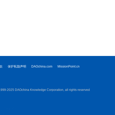
款
保护私隐声明
DAOchina.com
MissionPoint.cn
Ochina Knowledge Corporation, all rights reserved