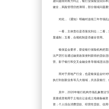
虚问题得到有力纠正，银行业保险业回归本
健全，风险管理仍然薄弱，部分领域问题屡
对此，《通知》明确对连续三年市场乱象
一看，主体责任是否落实到位；二看，实
显遏制；五看，合规机制是否健全管用。
银保监会要求，督促银行保险机构把普惠
法严厉打击通过融资政策便利获得的贷款违
营、影子银行和交叉金融业务等领域违法违
而对于房地产行业，也是银保监会针对银行
执行到创新业务等几大领域，共涉及银行、
其中，2020年银行机构市场乱象整治“回
直接或变相用于土地出让金或土地储备融资
资；个人综合消费贷款、经营性贷款、信用