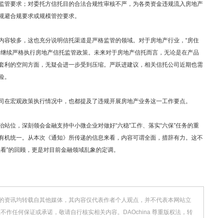
监管要求；对委托方信托目的合法合规性审核不严，为各类资金违规流入房地产
规避合规要求或规模管控要求。
容较多，这也充分说明信托渠道是严格监管的领域。对于房地产行业，“房住
将继续严格执行房地产信托监管政策。未来对于房地产信托而言，无论是在产品
套利的空间方面，无疑会进一步受到压缩。严跃进建议，相关信托公司近期也需
险。
在宏观政策执行情况中，也都提及了违规开展房地产业务这一工作要点。
位，深刻领会金融支持中小微企业对做好“六稳”工作、落实“六保”任务的重
有机统一。从本次《通知》所传递的信息来看，内容可谓全面，措辞有力。这不
头看”的回顾，更是对目前金融领域乱象的定调。
”的资讯均转载自其他媒体，其内容仅代表作者个人观点，并不代表本网站立
作任何保证或承诺，敬请自行核实相关内容。DAOchina 尊重版权法，转