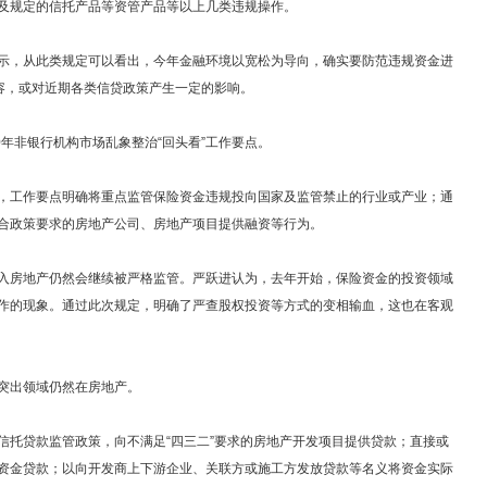
及规定的信托产品等资管产品等以上几类违规操作。
，从此类规定可以看出，今年金融环境以宽松为导向，确实要防范违规资金进
内容，或对近期各类信贷政策产生一定的影响。
年非银行机构市场乱象整治“回头看”工作要点。
工作要点明确将重点监管保险资金违规投向国家及监管禁止的行业或产业；通
合政策要求的房地产公司、房地产项目提供融资等行为。
房地产仍然会继续被严格监管。严跃进认为，去年开始，保险资金的投资领域
作的现象。通过此次规定，明确了严查股权投资等方式的变相输血，这也在客观
突出领域仍然在房地产。
贷款监管政策，向不满足“四三二”要求的房地产开发项目提供贷款；直接或
资金贷款；以向开发商上下游企业、关联方或施工方发放贷款等名义将资金实际