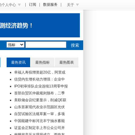
|
订阅
|
数据服务
|
的个人中心
关于
搜索
最热资讯
最热指标
最热图表
幸福人寿拟增资超20亿，阿里或
信贷内生增长动力增强：企业中
IPO初审排队企业连续13周零申报
首部自贸区仲裁规则颁布，二季
美联储会议纪要显示，削减QE获
山东首家现代农业示范园区光伏
自贸试验区法规草案一审，多项
中国能建中标河北丰宁抽水蓄能
证监会正制定非上市公众公司并
南网超高压大理局成立，西电东