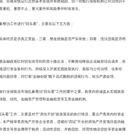
源、合规审慎运行态势基本形成并有效稳固。但一些银行保险机构公司治理仍不
查屡犯、屡禁不止，重大案件和风险事件时有发生。
整治工作进行“回头看”，主要在以下五方面：
体经济是否真正受益；三看，整改措施是否严实有效；四看，违法违规是否明
金融政策红利切实传导到民营小微企业，不断推动降低企业融资综合成本，依
规进行资金套利行为。持续深入开展宏观政策执行、股权与公司治理、业务经
规问题排查，对打着“金融创新”幌子花式翻新的违规行为，依法严肃处理。
业保险业市场乱象整治“回头看”工作的重中之重。检查内容涵盖从宏观政策
保险、信托、金融资产管理和金融租赁等五类金融机构。
头看”工作，主要是对于“房住不炒”政策落实的执行情况，重点严查表内外资金
；未严格审查房地产开发企业资质，违规向“四证”不全的房地产开发项目提供融
卡透支等资金挪用于购房；流动性贷款、并购贷款、经营性物业贷款等资金被挪