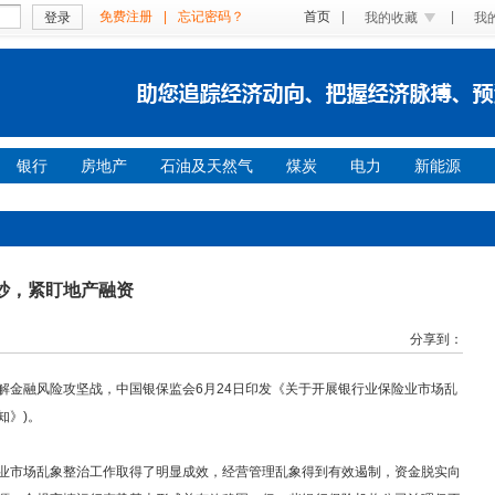
免费注册
|
忘记密码？
首页
|
|
登录
我的收藏
我
银行
房地产
石油及天然气
煤炭
电力
新能源
炒，紧盯地产融资
分享到：
解金融风险攻坚战，中国银保监会6月24日印发《关于开展银行业保险业市场乱
知》)。
市场乱象整治工作取得了明显成效，经营管理乱象得到有效遏制，资金脱实向