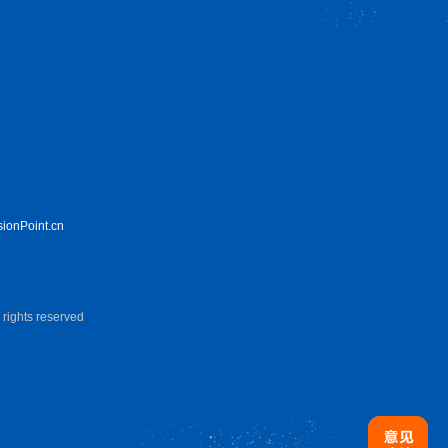
sionPoint.cn
hts reserved