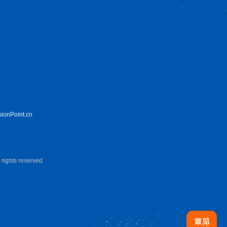
sionPoint.cn
hts reserved