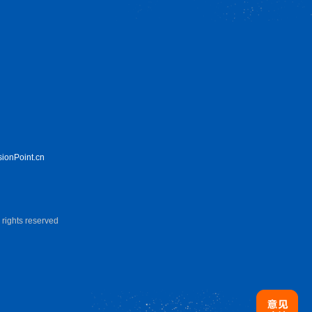
sionPoint.cn
hts reserved