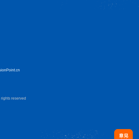
sionPoint.cn
hts reserved