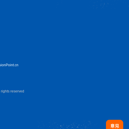
sionPoint.cn
hts reserved